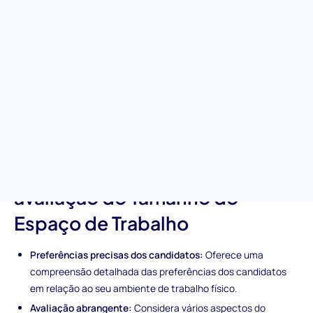
trabalho perfeito
Compreenda a importância que os candidatos atribuem ao
tamanho do seu espaço de trabalho. Esta avaliação explora as
preferências espaciais, o acesso aos equipamentos
necessários e a adequação geral do espaço de trabalho do
ponto de vista dos candidatos. É um passo crucial para garantir
que o ambiente de trabalho esteja alinhado com as
necessidades deles, promovendo satisfação e produtividade.
Características únicas da
avaliação do Tamanho do
Espaço de Trabalho
Preferências precisas dos candidatos:
Oferece uma
compreensão detalhada das preferências dos candidatos
em relação ao seu ambiente de trabalho físico.
Avaliação abrangente:
Considera vários aspectos do