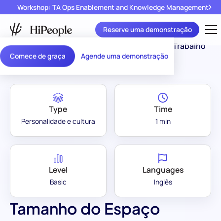
Workshop: TA Ops Enablement and Knowledge Management
Reserve uma demonstração
Assessment Library
/
Tamanho do Espaço de Trabalho
Comece de graça
Agende uma demonstração
Type
Time
Personalidade e cultura
1 min
Level
Languages
Basic
Inglês
Tamanho do Espaço