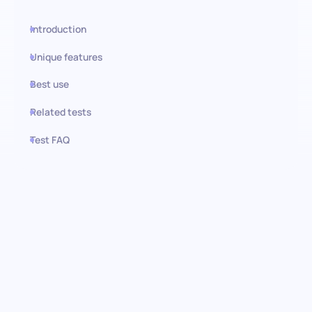
Introduction
Unique features
Best use
Related tests
Test FAQ
Use this test in HiPeople
Avaliação do Tamanho do
Espaço de Trabalho:
Adaptando o ambiente de