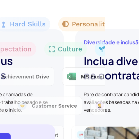
Diversidade e inclus
eus
Inclua dive
os
na contra
 e chamadas de
Pare de contratar candi
o trabalho pesado e se
avaliações baseadas na c
 o início.
vencedoras.