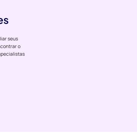
es
liar seus
contrar o
pecialistas