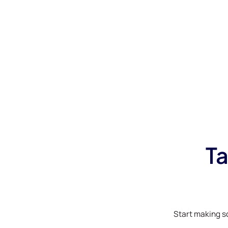
Ta
Start making s