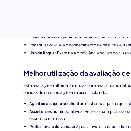
Tópicos abordados na avaliação de Russo (Básico)
Esta avaliação examina candidatos em áreas-chave da líng
Frases de conversação diárias:
Testa a capacidade de 
Fundamentos da gramática:
Avalia a compreensão da 
Vocabulário:
Avalia o conhecimento de palavras e fras
Uso da língua:
Examina a proficiência no uso do russo 
Melhor utilização da avaliação de
Esta avaliação é altamente eficaz para avaliar candida
básicas de comunicação em russo, incluindo:
Agentes de apoio ao cliente:
Ideal para aqueles que irã
Assistentes administrativos:
Perfeito para profission
escritório em russo.
Profissionais de vendas:
Ajuda a avaliar a capacidade