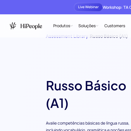
Workshop: TA
Live Webinar
Produtos
Soluções
Customers
Assessment Library
/
Russo Básico (A1)
Russo Básico
(A1)
Avalie competências básicas de língua russa,
incluindo vocabulário, gramática e noções es