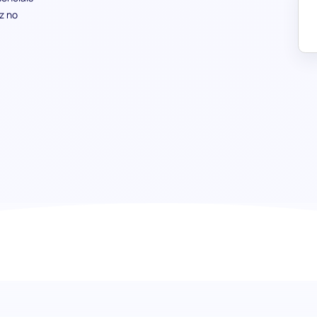
z no
Avaliação de Russo (Básico): Abr
comunicação eficaz
Embarque numa jornada tranquila para avaliar competênci
de proficiência em Russo Básico. Esta avaliação é projet