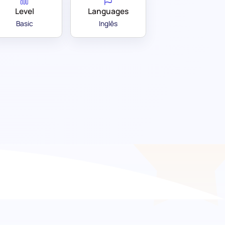
Level
Languages
Basic
Inglês
a a porta para uma
as básicas de língua russa com o nosso teste
ada para examinar a compreensão de frases de