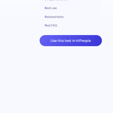
Best use
Related tests
Test FAQ
Use this test in HiPeople