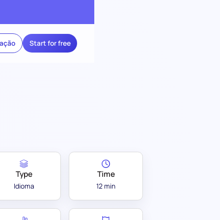
ração
Start for free
Type
Time
Idioma
12 min