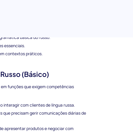
ua, incluindo:
lidar com interações comuns.
gramática básica do russo.
es essenciais.
em contextos práticos.
 Russo (Básico)
tos em funções que exigem competências
o interagir com clientes de língua russa.
ais que precisam gerir comunicações diárias de
 de apresentar produtos e negociar com