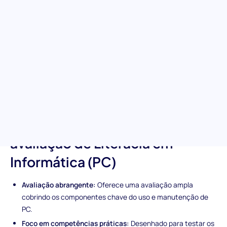
conhecimentos tecnológicos
Revele as capacidades de literacia em informática dos
potenciais contratados com a nossa avaliação abrangente.
Este teste foca-se em competências essenciais de PC, como
desempenho do sistema, manutenção de segurança, gestão de
ficheiros e muito mais. É a sua ferramenta para garantir que os
candidatos possuem as bases digitais necessárias no ambiente
de trabalho tecnológico atual.
Características únicas da
avaliação de Literacia em
Informática (PC)
Avaliação abrangente:
Oferece uma avaliação ampla
cobrindo os componentes chave do uso e manutenção de
PC.
Foco em competências práticas:
Desenhado para testar os