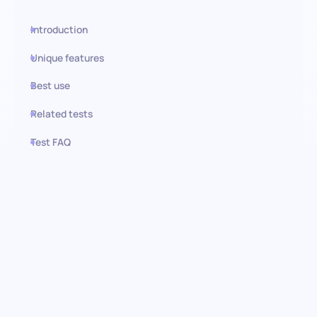
Introduction
Unique features
Best use
Related tests
Test FAQ
Use this test in HiPeople
Teste de Literacia em
Informática (PC): Descubra
candidatos com