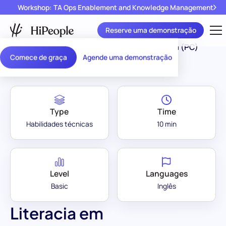
Workshop: TA Ops Enablement and Knowledge Management
Reserve uma demonstração
Assessment Library
/
Literacia em Informática (PC)
Comece de graça
Agende uma demonstração
Type
Time
Habilidades técnicas
10 min
Level
Languages
Basic
Inglês
Literacia em