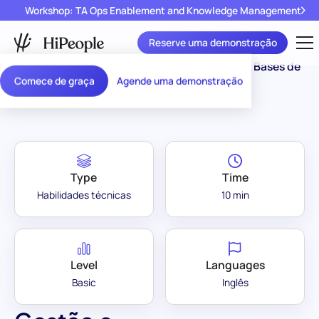
Workshop: TA Ops Enablement and Knowledge Management
Reserve uma demonstração
Assessment
Gestão e Administração de Bases de
/
Comece de graça
Agende uma demonstração
Library
Dados
Type
Time
Habilidades técnicas
10 min
Level
Languages
Basic
Inglês