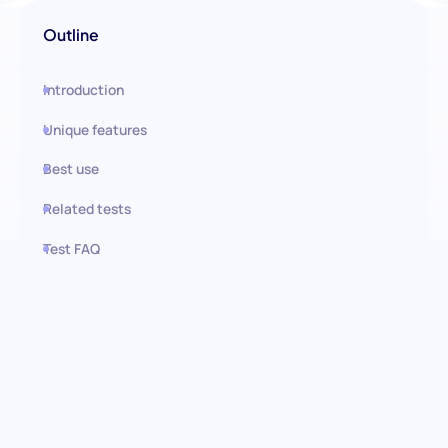
Outline
Introduction
Unique features
Best use
Related tests
Test FAQ
Use this test in HiPeople
Avaliação de Competências em
Gestão e Administração de