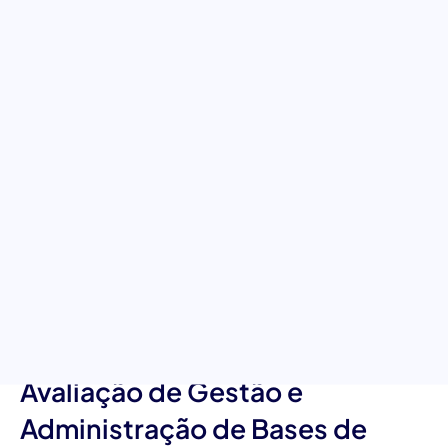
Bases de Dados: Identifique os
seus especialistas em bases de
dados
Descubra os verdadeiros mestres da gestão e administração de
bases de dados com o nosso abrangente teste preliminar. Este
teste de competências foi concebido para explorar o
entendimento profundo e a proficiência dos candidatos em
aspetos cruciais da administração de bases de dados. É o seu
aliado para garantir a gestão eficaz, a segurança e a otimização
dos seus dados. Perfeito para selecionar os melhores logo no
início do seu processo de recrutamento.
Características Únicas da
Avaliação de Gestão e
Administração de Bases de