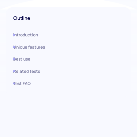
Outline
Introduction
Unique features
Best use
Related tests
Test FAQ
Use this test in HiPeople
Teste de especialização em
RGPD: Protegendo dados,