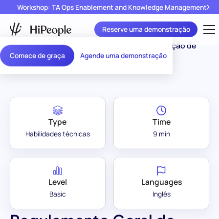
Workshop: TA Ops Enablement and Knowledge Management
Reserve uma demonstração
Assessment
Regulamento Geral de Proteção de
/
Comece de graça
Agende uma demonstração
Library
Dados (RGPD)
Type
Time
Habilidades técnicas
9 min
Level
Languages
Basic
Inglês