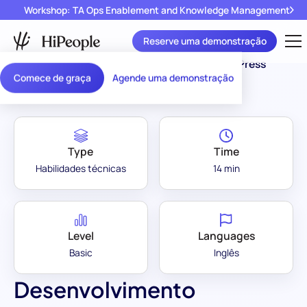
Workshop: TA Ops Enablement and Knowledge Management
Reserve uma demonstração
Assessment Library
/
Desenvolvimento WordPress
Comece de graça
Agende uma demonstração
Type
Time
Habilidades técnicas
14 min
Level
Languages
Basic
Inglês
Desenvolvimento