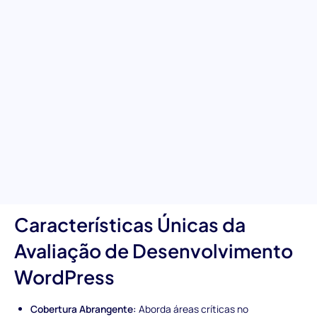
WordPress
Descubra a especialização dos seus candidatos em
desenvolvimento WordPress com a nossa avaliação abrangente.
Este teste foi cuidadosamente elaborado para avaliar as
competências essenciais necessárias para o desenvolvimento
de sites WordPress de alta qualidade, incluindo personalização
de temas, criação de plugins e medidas de segurança. Aproveite
a oportunidade para encontrar desenvolvedores que não só
constroem, mas também melhoram significativamente a
experiência do utilizador e cumprem elevados padrões de
desempenho e segurança.
Características Únicas da
Avaliação de Desenvolvimento
WordPress
Cobertura Abrangente:
Aborda áreas críticas no