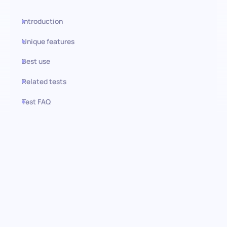
Introduction
Unique features
Best use
Related tests
Test FAQ
Use this test in HiPeople
Avaliação de Desenvolvimento
WordPress: Construção e
Garantia de Qualidade de Sites