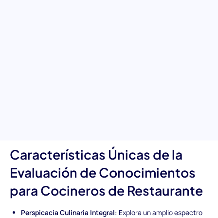
Culinaria
Emprende un viaje para reconocer habilidades culinarias
incomparables con la prueba preempleo de Evaluación de
Conocimientos para Cocineros de Restaurante. Está diseñada
para una evaluación rigurosa y valorar el expertise de los
candidatos en técnicas de cocina, conocimiento de
terminología culinaria y capacidad para mantener altos
estándares de seguridad alimentaria. Esta herramienta es
indispensable para encontrar candidatos que puedan destacar
en el exigente y acelerado entorno de una cocina de
restaurante.
Características Únicas de la
Evaluación de Conocimientos
para Cocineros de Restaurante
Perspicacia Culinaria Integral:
Explora un amplio espectro