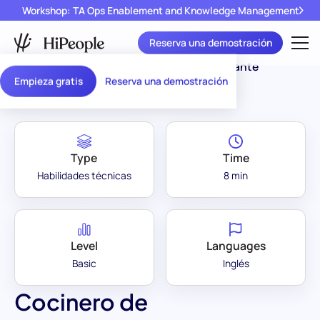
Workshop: TA Ops Enablement and Knowledge Management
Reserva una demostración
Assessment Library
/
Cocinero de Restaurante
Empieza gratis
Reserva una demostración
Type
Time
Habilidades técnicas
8 min
Level
Languages
Basic
Inglés
Cocinero de