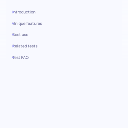
Introduction
Unique features
Best use
Related tests
Test FAQ
Use this test in HiPeople
Evaluación de Conocimientos
para Cocineros de Restaurante:
Descubre la Excelencia