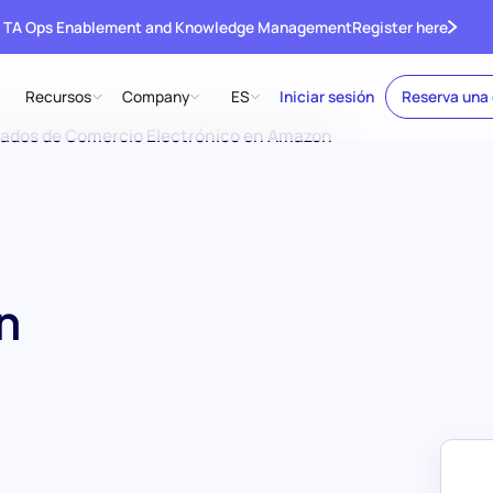
 TA Ops Enablement and Knowledge Management
Register here
Recursos
Company
ES
Iniciar sesión
Reserva una
stados de Comercio Electrónico en Amazon
n