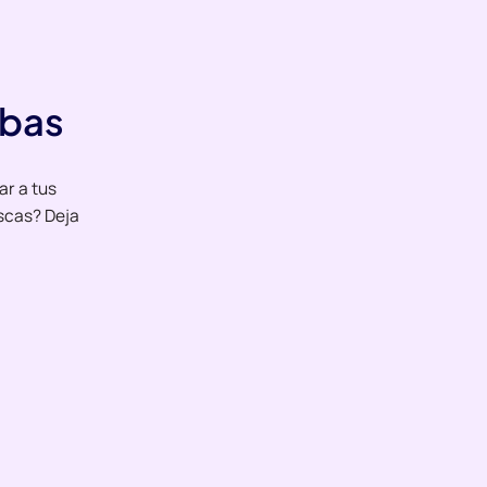
ebas
ar a tus
scas? Deja