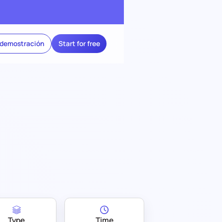
 demostración
Start for free
Type
Time