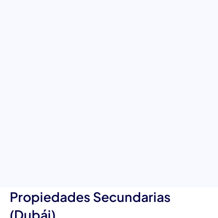
Secundarias (Dubái):
Navegando hacia la excelencia
inmobiliaria
Descubre la combinación perfecta de servicio al cliente y
experiencia inmobiliaria con nuestra evaluación para Consultor
de Propiedades Secundarias (Dubái). Esta evaluación está
diseñada para el dinámico mercado inmobiliario de Dubái y
evalúa la capacidad de los candidatos para gestionar el proceso
de ventas de principio a fin, ofreciendo una medida sólida de su
potencial éxito en el puesto.
Características únicas de la
evaluación para Consultor de
Propiedades Secundarias
(Dubái)