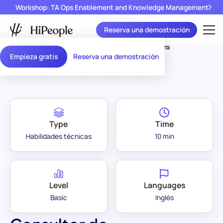
Workshop: TA Ops Enablement and Knowledge Management
Reserva una demostración
Assessment
Consultor de Propiedades
/
Empieza gratis
Reserva una demostración
Library
Secundarias (Dubái)
Type
Time
Habilidades técnicas
10 min
Level
Languages
Basic
Inglés