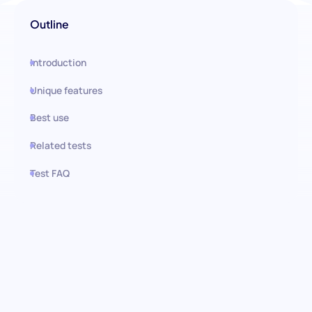
Outline
Introduction
Unique features
Best use
Related tests
Test FAQ
Use this test in HiPeople
Evaluación para el puesto de
Consultor de Propiedades