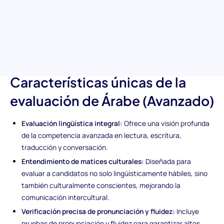
avanzados de competencia en árabe. Desde traducciones de
oraciones complejas hasta gramática y fluidez matizadas,
descubre quién destaca por su destreza lingüística para
comprender y manejar las sutilezas del idioma árabe en tu
organización.
Características únicas de la
evaluación de Árabe (Avanzado)
Evaluación lingüística integral:
Ofrece una visión profunda
de la competencia avanzada en lectura, escritura,
traducción y conversación.
Entendimiento de matices culturales:
Diseñada para
evaluar a candidatos no solo lingüísticamente hábiles, sino
también culturalmente conscientes, mejorando la
comunicación intercultural.
Verificación precisa de pronunciación y fluidez:
Incluye
pruebas de pronunciación y fluidez para garantizar altos