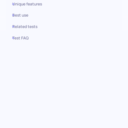
Unique features
Best use
Related tests
Test FAQ
Use this test in HiPeople
Prueba de Árabe (Avanzado):
Dominando la excelencia
lingüística
Sumérgete en las competencias lingüísticas de tus candidatos
con la evaluación avanzada en árabe. Esta exhaustiva prueba
está diseñada para evaluar rigurosamente los niveles