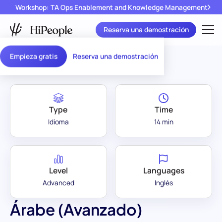
Workshop: TA Ops Enablement and Knowledge Management
Reserva una demostración
Assessment Library
/
Árabe (Avanzado)
Empieza gratis
Reserva una demostración
Type
Time
Idioma
14 min
Level
Languages
Advanced
Inglés
Árabe (Avanzado)