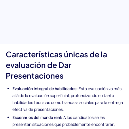
candidato en la entrega de presentaciones convincentes,
asegurándose de que posean las habilidades esenciales para
enfrentar preguntas difíciles, diseñar diapositivas atractivas y
manejar fallos técnicos con destreza. Es tu clave para
identificar a quienes pueden elevar las discusiones en cualquier
entorno profesional.
Características únicas de la
evaluación de Dar
Presentaciones
Evaluación integral de habilidades:
Esta evaluación va más
allá de la evaluación superficial, profundizando en tanto
habilidades técnicas como blandas cruciales para la entrega
efectiva de presentaciones.
Escenarios del mundo real:
A los candidatos se les
presentan situaciones que probablemente encontrarán,