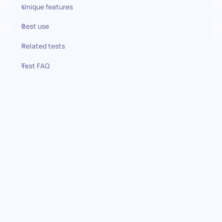
Unique features
Best use
Related tests
Test FAQ
Use this test in HiPeople
Evaluación de Dar
Presentaciones: Mejorando
habilidades de comunicación
Domina el arte de la comunicación impactante con la
evaluación de dar presentaciones para el preempleo. Diseñado
con precisión, esta evaluación mide la competencia de un