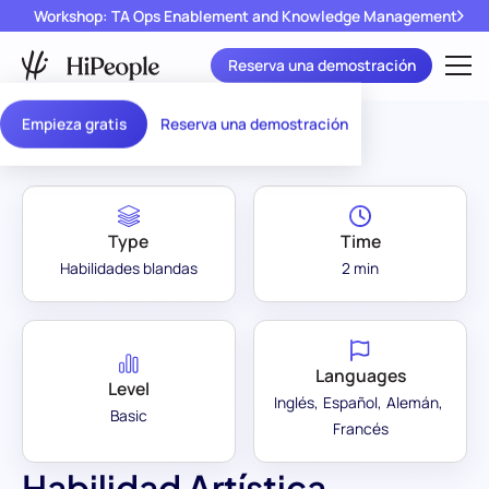
Workshop: TA Ops Enablement and Knowledge Management
Reserva una demostración
Assessment Library
/
Habilidad Artística
Empieza gratis
Reserva una demostración
Type
Time
Habilidades blandas
2 min
Languages
Level
Inglés
Español
Alemán
Basic
Francés
Habilidad Artística