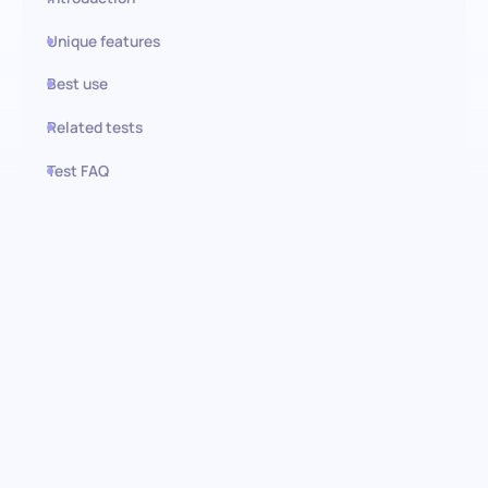
Unique features
Best use
Related tests
Test FAQ
Use this test in HiPeople
Evaluación de la Habilidad
Artística: Desbloquea el
potencial creativo
Embárcate en un viaje para descubrir la profundidad del talento
artístico en tus candidatos. Nuestra evaluación de habilidad