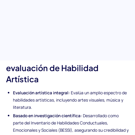
artística está diseñada para evaluar meticulosamente la
aptitud artística, proporcionando una comprensión integral de
la apreciación y capacidad de cada candidato en la creación y
comprensión del arte, la música y la literatura. Ideal para
enriquecer tu equipo con individuos que aportan creatividad e
innovación estética.
Características únicas de la
evaluación de Habilidad
Artística
Evaluación artística integral:
Evalúa un amplio espectro de
habilidades artísticas, incluyendo artes visuales, música y
literatura.
Basado en investigación científica:
Desarrollado como
parte del Inventario de Habilidades Conductuales,
Emocionales y Sociales (BESSI), asegurando su credibilidad y