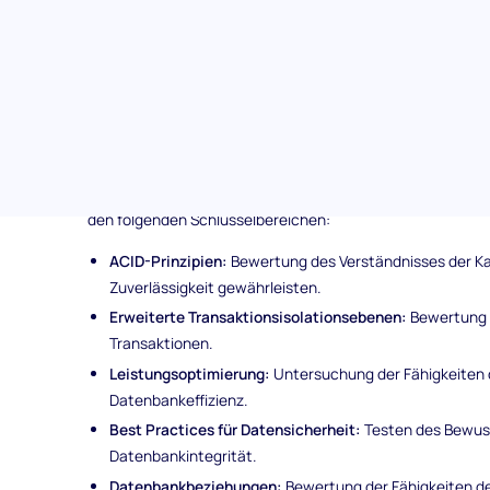
wodurch Authentizität und Relevanz der behandelten
Umfassende Bewertung:
Über die theoretischen Kennt
ganzheitlichen Blick auf die Fähigkeiten der Kandidate
Problemlösungsfähigkeiten bewertet.
Behandelte Themen im Datenbankverwaltung & Ad
Das Datenbankverwaltung & -administration Assessment u
den folgenden Schlüsselbereichen:
ACID-Prinzipien:
Bewertung des Verständnisses der Ka
Zuverlässigkeit gewährleisten.
Erweiterte Transaktionsisolationsebenen:
Bewertung 
Transaktionen.
Leistungsoptimierung:
Untersuchung der Fähigkeiten 
Datenbankeffizienz.
Best Practices für Datensicherheit:
Testen des Bewus
Datenbankintegrität.
Datenbankbeziehungen:
Bewertung der Fähigkeiten de