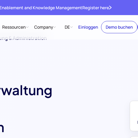
 Enablement and Knowledge Management
Register here
Ressourcen
Company
DE
Einloggen
Demo buchen
ng & Administration
waltung
n