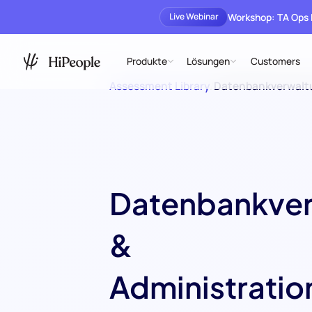
Workshop: TA Ops
Live Webinar
Produkte
Lösungen
Customers
Assessment Library
/
Datenbankverwaltu
Datenbankver
&
Administratio