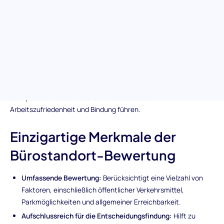
Das Verständnis der Vorlieben eines Bewerbers hinsichtlich des
Bürostandorts kann entscheidend dafür sein, eine gute
Arbeitsplatzpassung sicherzustellen. Unsere Bewertung
untersucht, wie Faktoren wie Erreichbarkeit, Verfügbarkeit
öffentlicher Verkehrsmittel und Parkmöglichkeiten bei der
Entscheidungsfindung potenzieller Mitarbeiter eine Rolle
spielen. Diese Einsicht kann Personalverantwortlichen dabei
helfen, Arbeitsangebote an die Präferenzen der Kandidaten
anzupassen und letztendlich zu einer höheren
Arbeitszufriedenheit und Bindung führen.
Einzigartige Merkmale der
Bürostandort-Bewertung
Umfassende Bewertung:
Berücksichtigt eine Vielzahl von
Faktoren, einschließlich öffentlicher Verkehrsmittel,
Parkmöglichkeiten und allgemeiner Erreichbarkeit.
Aufschlussreich für die Entscheidungsfindung:
Hilft zu