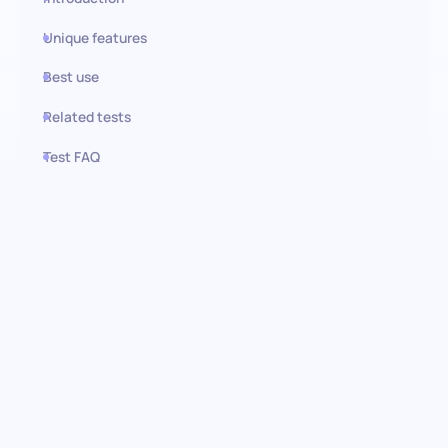
Unique features
Best use
Related tests
Test FAQ
Use this test in HiPeople
Bewertung der Bedeutung des
Bürostandorts: Entdecken Sie
die Standortpräferenzen der
Kandidaten