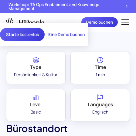
Workshop: TA Ops Enablement and Knowledge
Management
Demo buchen
Assessment Library
/
Bürostandort
Starte kostenlos
Eine Demo buchen
Type
Time
Persönlichkeit & Kultur
1 min
Level
Languages
Basic
Englisch
Bürostandort