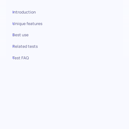
Introduction
Unique features
Best use
Related tests
Test FAQ
Use this test in HiPeople
Buchhaltungsterminologie (US)
Test: Finden Sie Experten für
US-Buchhaltungsstandards