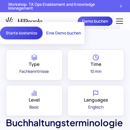
Workshop: TA Ops Enablement and Knowledge
Management
Demo buchen
Assessment Library
/
Buchhaltungsterminologie (US)
Starte kostenlos
Eine Demo buchen
Type
Time
Fachkenntnisse
10 min
Level
Languages
Basic
Englisch
Buchhaltungsterminologie