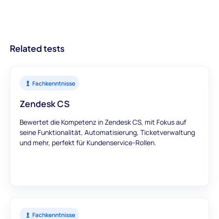
handlungsorientierte Einblicke in Kandidaten. Mit Modulen, die
hinzuzufügen.
besseren Einstellungen und optimierten
einen umfassenden Überblick bieten, können Sie darauf
Rekrutierungsprozessen führt.
vertrauen, dass unsere Bewertungen genaue und
aussagekräftige Daten liefern, um Ihre
Related tests
Einstellungsentscheidungen zu unterstützen.
Fachkenntnisse
Zendesk CS
Bewertet die Kompetenz in Zendesk CS, mit Fokus auf
seine Funktionalität, Automatisierung, Ticketverwaltung
und mehr, perfekt für Kundenservice-Rollen.
Fachkenntnisse