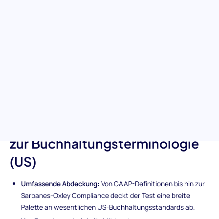
Tauchen Sie tief in das Fachwissen Ihrer Kandidaten mit dem
Test zur Buchhaltungsterminologie (US) ein. Speziell entwickelt
für die Komplexitäten der US-Buchhaltung, bewertet dieses
Vorab-Screening-Tool das Wissen der Kandidaten über ein
breites Spektrum an Buchhaltungsprinzipien, von den
Grundlagen der GAAP bis hin zu fortgeschrittener Finanzanalyse.
Stellen Sie sicher, dass Ihr Einstellungsprozess die Fachleute
aufdeckt, die Ihre finanzielle Genauigkeit und Compliance mit
Zuversicht steuern können.
Einzigartige Merkmale des Tests
zur Buchhaltungsterminologie
(US)
Umfassende Abdeckung:
Von GAAP-Definitionen bis hin zur
Sarbanes-Oxley Compliance deckt der Test eine breite
Palette an wesentlichen US-Buchhaltungsstandards ab.