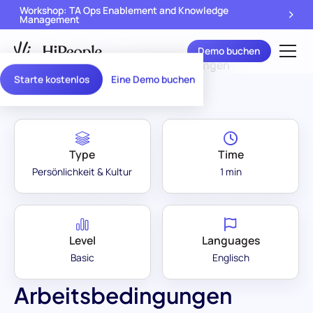
Workshop: TA Ops Enablement and Knowledge
Management
Demo buchen
Assessment Library
/
Arbeitsbedingungen
Starte kostenlos
Eine Demo buchen
Type
Time
Persönlichkeit & Kultur
1 min
Level
Languages
Basic
Englisch
Arbeitsbedingungen