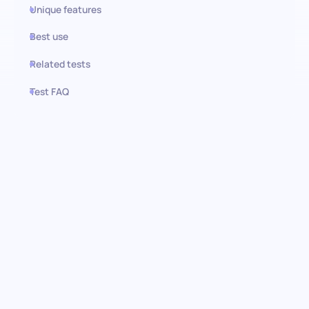
Unique features
Best use
Related tests
Test FAQ
Use this test in HiPeople
Arbeitsbedingungenstest:
Entdecken Sie die Prioritäten
der Kandidaten
Das Verständnis der Erwartungen eines Kandidaten an die
Arbeitsbedingungen ist entscheidend, um eine perfekte
Übereinstimmung für Ihre Organisation zu gewährleisten. Der