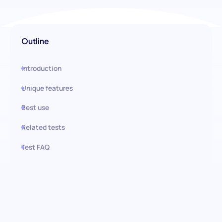
Outline
Introduction
Unique features
Best use
Related tests
Test FAQ
Use this test in HiPeople
Verificação de Compatibilidade