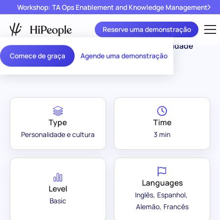
Workshop: TA Ops Enablement and Knowledge Management
Reserve uma demonstração
Assessment
Verificação de Compatibilidade
/
Comece de graça
Agende uma demonstração
Library
Cultural
Type
Time
Personalidade e cultura
3 min
Languages
Level
Inglês
Espanhol
Basic
Alemão
Francês