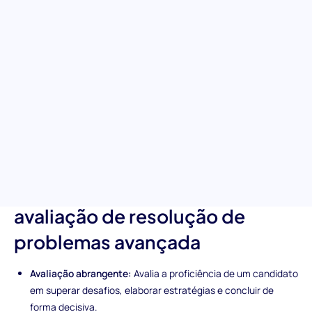
solucionadores de problemas
A nossa avaliação de Resolução de Problemas (Avançado) foi
concebida para identificar e medir a capacidade de um
candidato para enfrentar desafios complexos usando tanto o
raciocínio quanto a criatividade. É a ferramenta ideal para
empregadores que desejam descobrir indivíduos que podem
gerir dificuldades, planear estrategicamente e alcançar
conclusões eficazes rapidamente, tornando-se um ativo valioso
no seu kit de ferramentas de contratação.
Características únicas da
avaliação de resolução de
problemas avançada
Avaliação abrangente:
Avalia a proficiência de um candidato
em superar desafios, elaborar estratégias e concluir de
forma decisiva.