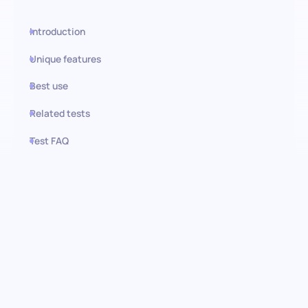
Introduction
Unique features
Best use
Related tests
Test FAQ
Use this test in HiPeople
Teste de Resolução de
Problemas (Avançado):
Identifique os melhores