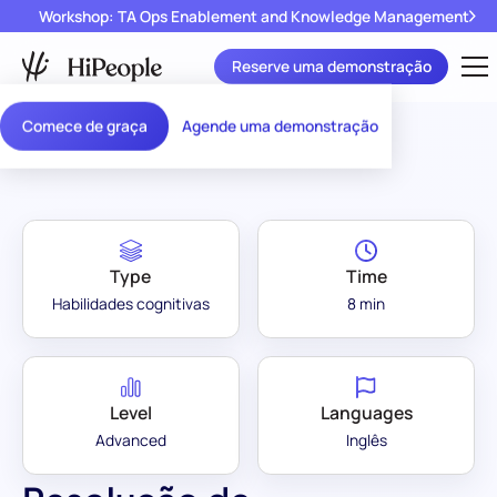
Workshop: TA Ops Enablement and Knowledge Management
Reserve uma demonstração
Assessment
Resolução de Problemas
/
Comece de graça
Agende uma demonstração
Library
(Avançado)
Type
Time
Habilidades cognitivas
8 min
Level
Languages
Advanced
Inglês