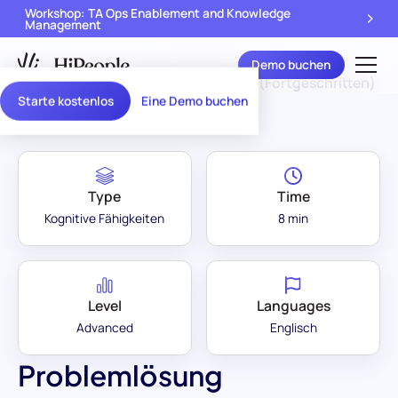
Workshop: TA Ops Enablement and Knowledge
Management
Demo buchen
Assessment Library
/
Problemlösung (Fortgeschritten)
Starte kostenlos
Eine Demo buchen
Type
Time
Kognitive Fähigkeiten
8 min
Level
Languages
Advanced
Englisch
Problemlösung