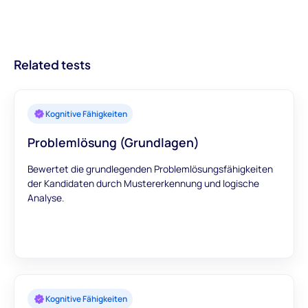
handlungsorientierte Einblicke in Kandidaten. Mit Modulen, die
hinzuzufügen.
besseren Einstellungen und optimierten
einen umfassenden Überblick bieten, können Sie darauf
Rekrutierungsprozessen führt.
vertrauen, dass unsere Bewertungen genaue und
aussagekräftige Daten liefern, um Ihre
Related tests
Einstellungsentscheidungen zu unterstützen.
Kognitive Fähigkeiten
Problemlösung (Grundlagen)
Bewertet die grundlegenden Problemlösungsfähigkeiten
der Kandidaten durch Mustererkennung und logische
Analyse.
Kognitive Fähigkeiten