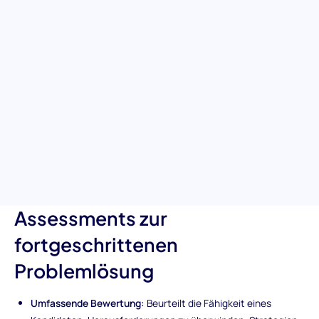
Problemlöser
Unser Assessment zur Problemlösung (Fortgeschritten) ist
darauf ausgelegt, die Fähigkeit eines Kandidaten zu
identifizieren und zu messen, komplexe Herausforderungen mit
sowohl logischem Denken als auch Kreativität zu bewältigen. Es
ist das ideale Werkzeug für Arbeitgeber, um Personen zu
entdecken, die Schwierigkeiten managen, strategisch planen
und schnell zu effektiven Lösungen kommen können. Dies macht
es zu einem wertvollen Bestandteil Ihres Rekrutierungsarsenals.
Eindeutige Merkmale des
Assessments zur
fortgeschrittenen
Problemlösung
Umfassende Bewertung:
Beurteilt die Fähigkeit eines