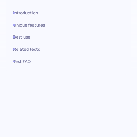
Introduction
Unique features
Best use
Related tests
Test FAQ
Use this test in HiPeople
Assessment zur Problemlösung
(Fortgeschritten):
Identifizierung herausragender