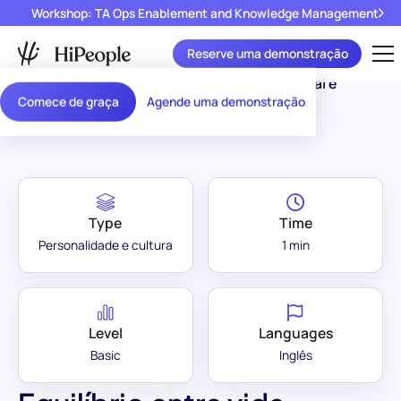
Workshop: TA Ops Enablement and Knowledge Management
Reserve uma demonstração
Assessment
Equilíbrio entre vida pessoal e
/
Comece de graça
Agende uma demonstração
Library
profissional
Type
Time
Personalidade e cultura
1 min
Level
Languages
Basic
Inglês