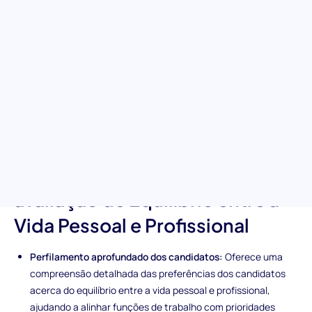
para a sua equipa
Descubra como os potenciais candidatos priorizam o equilíbrio
entre a vida pessoal e profissional nas suas carreiras. Esta
avaliação fornece insights sobre as suas preferências quanto a
horários de trabalho e a importância que atribuem ao equilíbrio
entre responsabilidades pessoais e profissionais, ajudando a
garantir um ajuste mútuo para a cultura e os valores da sua
equipa.
Características únicas da
avaliação de Equilíbrio entre a
Vida Pessoal e Profissional
Perfilamento aprofundado dos candidatos:
Oferece uma
compreensão detalhada das preferências dos candidatos
acerca do equilíbrio entre a vida pessoal e profissional,
ajudando a alinhar funções de trabalho com prioridades