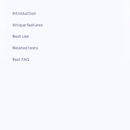
Introduction
Unique features
Best use
Related tests
Test FAQ
Use this test in HiPeople
Avaliação do Equilíbrio entre a
Vida Pessoal e Profissional:
Encontrando o ajuste certo