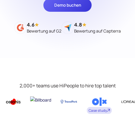
Demo buchen
4.6
4.8
Bewertung auf G2
Bewertung auf Capterra
2,000+ teams use HiPeople to hire top talent
Case study