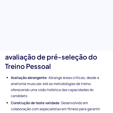
para avaliar rigorosamente os elementos essenciais da ciência
do exercício e a eficácia do treino, esta avaliação fornece uma
estrutura para identificar candidatos que se destacam na
criação de planos de treino seguros, eficazes e personalizados,
garantindo que possam orientar os clientes com confiança em
direção aos seus objetivos de saúde e fitness.
Características únicas da
avaliação de pré-seleção do
Treino Pessoal
Avaliação abrangente:
Abrange áreas críticas, desde a
anatomia muscular até as metodologias de treino,
oferecendo uma visão holística das capacidades do
candidato.
Construção de teste validada:
Desenvolvido em
colaboração com especialistas em fitness para garantir