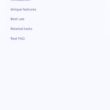
Unique features
Best use
Related tests
Test FAQ
Use this test in HiPeople
Avaliação de Treino Pessoal:
Identificação de expertise em
fitness
Descubra as chaves para desbloquear o potencial em
profissionais de fitness com o teste de Treino Pessoal. Projetado