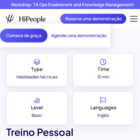
Workshop: TA Ops Enablement and Knowledge Management
Reserve uma demonstração
Assessment Library
/
Treino Pessoal
Comece de graça
Agende uma demonstração
Type
Time
Habilidades técnicas
10 min
Level
Languages
Basic
Inglês
Treino Pessoal