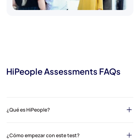
HiPeople Assessments FAQs
¿Qué es HiPeople?
HiPeople es tu solución definitiva para agilizar el proceso de
contratación y asegurar el mejor talento para tu organización. A
¿Cómo empezar con este test?