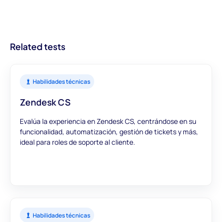
llevando a mejores contrataciones y procesos de reclutamiento
accionables sobre los candidatos. Con módulos diseñados para
más eficientes.
ofrecer una visión integral, puedes confiar en que nuestras
evaluaciones proporcionan datos precisos y significativos para
Related tests
informar tus decisiones de contratación.
Habilidades técnicas
Zendesk CS
Evalúa la experiencia en Zendesk CS, centrándose en su
funcionalidad, automatización, gestión de tickets y más,
ideal para roles de soporte al cliente.
Habilidades técnicas