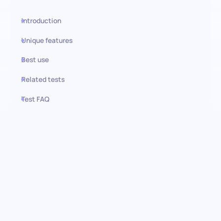
Introduction
Unique features
Best use
Related tests
Test FAQ
Use this test in HiPeople
Evaluación de Entrenamiento
Personal: Identificando la
experiencia en