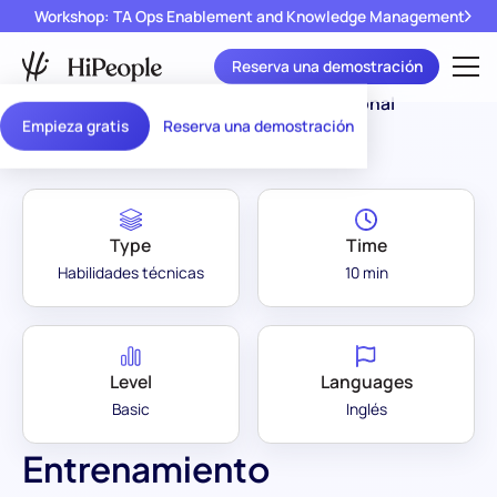
Workshop: TA Ops Enablement and Knowledge Management
Reserva una demostración
Assessment Library
/
Entrenamiento Personal
Empieza gratis
Reserva una demostración
Type
Time
Habilidades técnicas
10 min
Level
Languages
Basic
Inglés
Entrenamiento