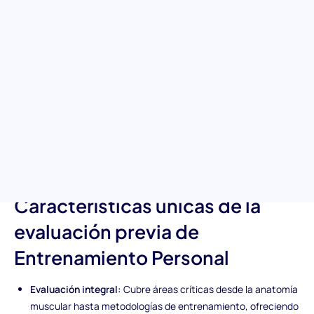
acondicionamiento físico
Descubre las claves para desbloquear el potencial en los
profesionales del acondicionamiento físico con la evaluación de
Entrenamiento Personal. Diseñada para evaluar rigurosamente
los aspectos esenciales en ciencia del ejercicio y efectividad del
entrenamiento, esta evaluación proporciona un marco para
identificar a los candidatos que destacan en la creación de
planes de entrenamiento seguros, efectivos y personalizados,
asegurando que puedan guiar a los clientes hacia sus objetivos
de salud y acondicionamiento físico con confianza.
Características únicas de la
evaluación previa de
Entrenamiento Personal
Evaluación integral:
Cubre áreas críticas desde la anatomía
muscular hasta metodologías de entrenamiento, ofreciendo