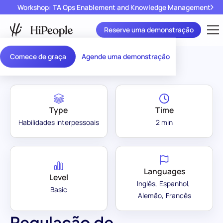
Workshop: TA Ops Enablement and Knowledge Management
Reserve uma demonstração
Assessment Library
/
Regulação de Objetivos
Comece de graça
Agende uma demonstração
Type
Time
Habilidades interpessoais
2 min
Languages
Level
Inglês
Espanhol
Basic
Alemão
Francês
Regulação de