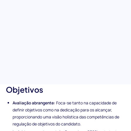
Realce as qualidades intrínsecas que destinam os candidatos
ao sucesso com a avaliação de Regulação de Objetivos. Este
teste especializado foca-se na capacidade do candidato de
definir, planear e trabalhar ambiciosamente para alcançar
objetivos. É uma ferramenta poderosa para reconhecer
potenciais contratações que exibam não apenas habilidade,
mas uma dedicação firme necessária para elevar a sua
organização a alturas incomparáveis.
Características únicas da
avaliação de Regulação de
Objetivos
Avaliação abrangente:
Foca-se tanto na capacidade de
definir objetivos como na dedicação para os alcançar,
proporcionando uma visão holística das competências de
regulação de objetivos do candidato.