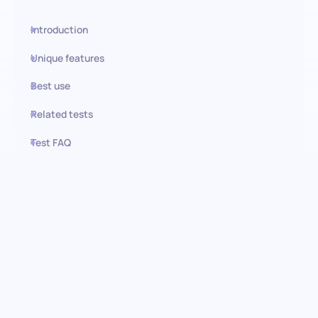
Introduction
Unique features
Best use
Related tests
Test FAQ
Use this test in HiPeople
Teste de Regulação de
Objetivos: Determinação e
ambição em destaque