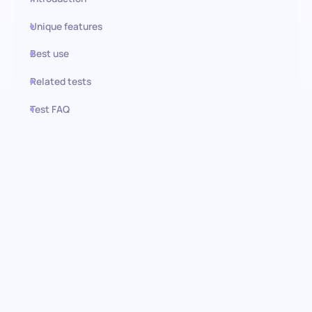
Unique features
Best use
Related tests
Test FAQ
Use this test in HiPeople
Teste de competências
Snowflake: Descubra
especialistas em
armazenamento de dados