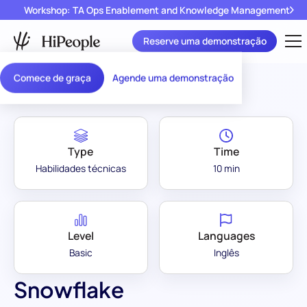
Workshop: TA Ops Enablement and Knowledge Management
Reserve uma demonstração
Assessment Library
/
Snowflake
Comece de graça
Agende uma demonstração
Type
Time
Habilidades técnicas
10 min
Level
Languages
Basic
Inglês
Snowflake