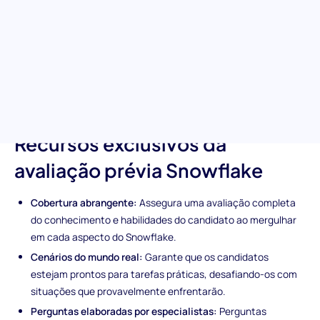
Explore o futuro do armazenamento de dados com o nosso
abrangente teste pré-emprego de competências Snowflake.
Este teste foi criado para avaliar a proficiência do candidato em
navegar pelas complexidades da plataforma de armazenamento
de dados Snowflake e identificar profissionais aptos a utilizar
esta tecnologia de ponta para as decisões baseadas em dados
do seu negócio.
Recursos exclusivos da
avaliação prévia Snowflake
Cobertura abrangente:
Assegura uma avaliação completa
do conhecimento e habilidades do candidato ao mergulhar
em cada aspecto do Snowflake.
Cenários do mundo real:
Garante que os candidatos
estejam prontos para tarefas práticas, desafiando-os com
situações que provavelmente enfrentarão.
Perguntas elaboradas por especialistas:
Perguntas