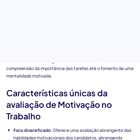
Compreenda a motivação intrínseca com o nosso teste pré-
emprego de motivação no trabalho. Esta avaliação é projetada
para explorar o entendimento dos candidatos sobre teorias
cruciais de motivação e sua capacidade de aplicar esses
conceitos no local de trabalho. É a sua chave para descobrir
pessoas que não só querem ter sucesso, mas que também são
motivadas para inspirar sucesso dentro da sua equipe. Este
teste é uma porta de entrada para enriquecer a sua força de
trabalho com talentos genuinamente motivados, desde a
compreensão da importância das tarefas até o fomento de uma
mentalidade motivada.
Características únicas da
avaliação de Motivação no
Trabalho
Foco diversificado:
Oferece uma avaliação abrangente das
habilidades motivacionais dos candidatos, abrangendo