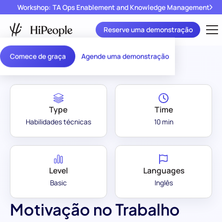
Workshop: TA Ops Enablement and Knowledge Management
Reserve uma demonstração
Assessment Library
/
Motivação no Trabalho
Comece de graça
Agende uma demonstração
Type
Time
Habilidades técnicas
10 min
Level
Languages
Basic
Inglês
Motivação no Trabalho