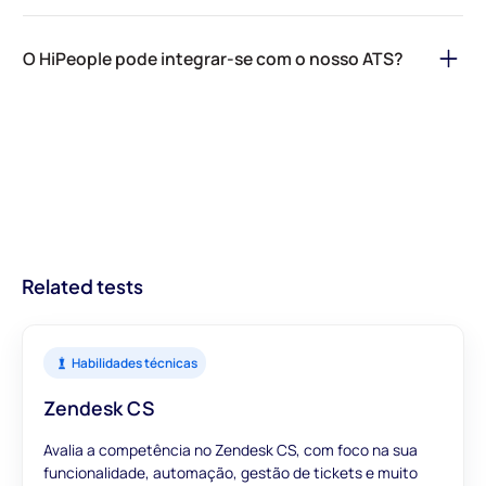
específicos para empregos.
Absolutamente! As avaliações da HiPeople são baseadas em
Organizations incorporating our assessments early on in their
dados confiáveis, investigação psicológica e um processo
O HiPeople pode integrar-se com o nosso ATS?
hiring process report significant benefits: 91% less screening
científico robusto. A nossa
equipa de especialistas em ciências
time, 62% faster time-to-hire, $801 cost savings per hire, and
garante que cada aspeto das nossas avaliações é baseado em
Claro! O HiPeople integra-se com mais de 20 ATS e o Slack. Se
21x fewer mis-hires. This efficiency ensures you're making
evidências e rigor científico. Através da Ciência das Pessoas,
não encontrar o seu ATS na lista, entre em contacto connosco
informed decisions from the outset, leading to better hires and
otimizamos os processos de recrutamento, fornecendo às
e nós trabalharemos para adicionar o seu ATS à lista.
streamlined recruitment processes.
empresas informações acionáveis sobre os candidatos. Com
módulos concebidos para oferecer uma visão abrangente, pode
confiar que as nossas avaliações fornecem dados precisos e
relevantes para informar as suas decisões de contratação.
Related tests
Habilidades técnicas
Zendesk CS
Avalia a competência no Zendesk CS, com foco na sua
funcionalidade, automação, gestão de tickets e muito