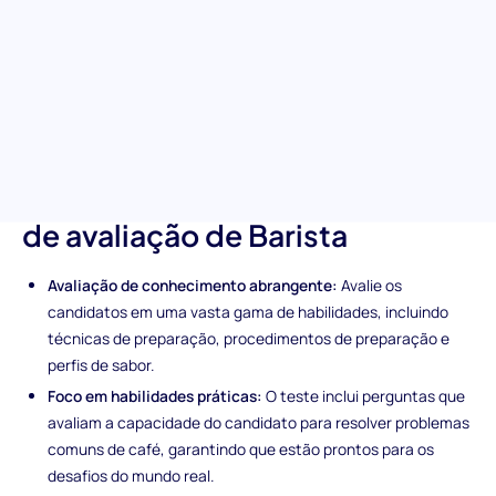
conhecimento e habilidades de um candidato na preparação de
café. É projetado para equipas de contratação e ajuda a
identificar baristas que podem entregar não apenas uma
chávena, mas uma experiência de café excecional. Avalie a arte
de preparação do seu candidato facilmente, desde técnicas de
preparação a perfis de sabor e resolução de problemas.
Características únicas do teste
de avaliação de Barista
Avaliação de conhecimento abrangente:
Avalie os
candidatos em uma vasta gama de habilidades, incluindo
técnicas de preparação, procedimentos de preparação e
perfis de sabor.
Foco em habilidades práticas:
O teste inclui perguntas que
avaliam a capacidade do candidato para resolver problemas
comuns de café, garantindo que estão prontos para os
desafios do mundo real.