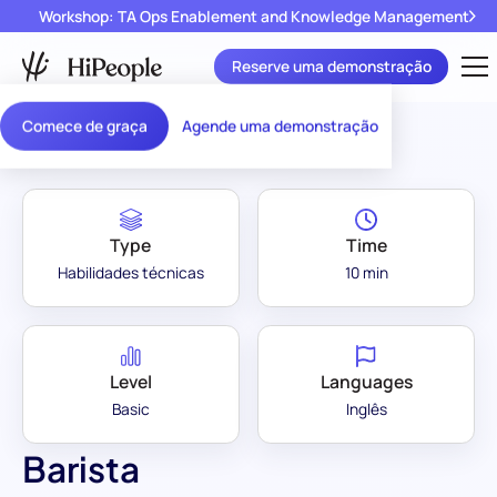
Workshop: TA Ops Enablement and Knowledge Management
Reserve uma demonstração
Assessment Library
/
Barista
Comece de graça
Agende uma demonstração
Type
Time
Habilidades técnicas
10 min
Level
Languages
Basic
Inglês
Barista