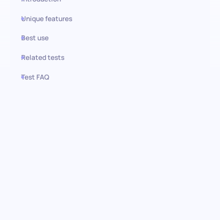
Unique features
Best use
Related tests
Test FAQ
Use this test in HiPeople
Teste de Barista: Prepare a sua
melhor equipa
Dominar a arte de preparar o café perfeito requer mais do que
apenas uma paixão por cafeína. O nosso teste pré-emprego
para baristas oferece uma avaliação abrangente do