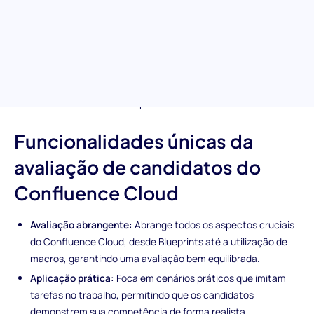
o Confluence Cloud com esta avaliação pré-emprego. Projetada
para examinar a proficiência nas principais funcionalidades,
esta avaliação destaca indivíduos preparados para aproveitar o
Confluence Cloud para máxima colaboração e gestão de
documentação. Perfeita para identificar candidatos que podem
aumentar a produtividade da equipe e a gestão de projetos
através do uso eficaz desta poderosa ferramenta.
Funcionalidades únicas da
avaliação de candidatos do
Confluence Cloud
Avaliação abrangente:
Abrange todos os aspectos cruciais
do Confluence Cloud, desde Blueprints até a utilização de
macros, garantindo uma avaliação bem equilibrada.
Aplicação prática:
Foca em cenários práticos que imitam
tarefas no trabalho, permitindo que os candidatos
demonstrem sua competência de forma realista.