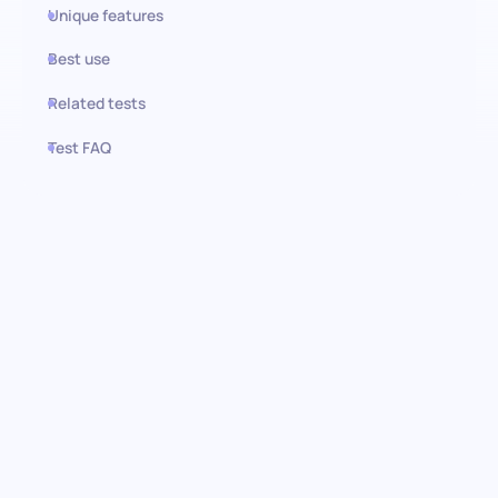
Unique features
Best use
Related tests
Test FAQ
Use this test in HiPeople
Avaliação de Confluence
Cloud: Encontre especialistas
em colaboração e
documentação
Explore em profundidade o conhecimento dos candidatos sobre