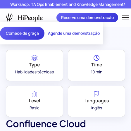
Workshop: TA Ops Enablement and Knowledge Management
Reserve uma demonstração
Assessment Library
/
Confluence Cloud
Comece de graça
Agende uma demonstração
Type
Time
Habilidades técnicas
10 min
Level
Languages
Basic
Inglês
Confluence Cloud