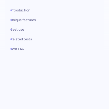
Introduction
Unique features
Best use
Related tests
Test FAQ
Use this test in HiPeople
Microsoft Word (Grundlegend)
Test: Entdecken Sie
wesentliche Fähigkeiten für