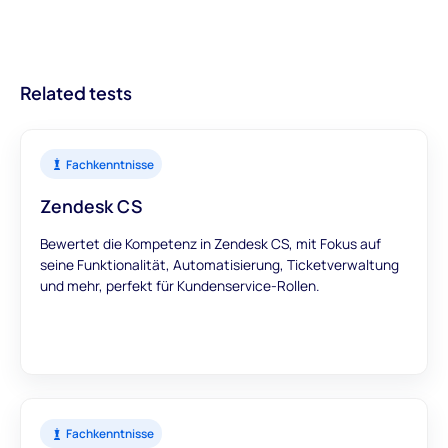
handlungsorientierte Einblicke in Kandidaten. Mit Modulen, die
hinzuzufügen.
besseren Einstellungen und optimierten
einen umfassenden Überblick bieten, können Sie darauf
Rekrutierungsprozessen führt.
vertrauen, dass unsere Bewertungen genaue und
aussagekräftige Daten liefern, um Ihre
Related tests
Einstellungsentscheidungen zu unterstützen.
Fachkenntnisse
Zendesk CS
Bewertet die Kompetenz in Zendesk CS, mit Fokus auf
seine Funktionalität, Automatisierung, Ticketverwaltung
und mehr, perfekt für Kundenservice-Rollen.
Fachkenntnisse