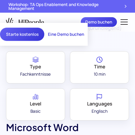
Workshop: TA Ops Enablement and Knowledge
Management
Demo buchen
Assessment Library
/
Microsoft Word (Grundlegend)
Starte kostenlos
Eine Demo buchen
Type
Time
Fachkenntnisse
10 min
Level
Languages
Basic
Englisch
Microsoft Word