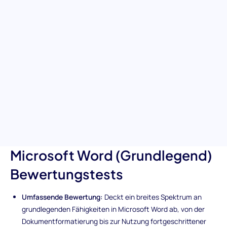
effiziente Dokumenterstellung
Überprüfen Sie die Fähigkeiten Ihrer Bewerber in Microsoft Word
effektiv mit diesem grundlegenden Microsoft Word-
Voreinstellungstest. Entwickelt, um wesentliche Fähigkeiten in
der Dokumentenerstellung, -formatierung und mehr zu
bewerten, ist dieser Test ein entscheidendes Werkzeug, um
Kandidaten mit der notwendigen Microsoft Word-Expertise zu
finden, die die Produktivität am Arbeitsplatz und das
Dokumentenmanagement verbessern.
Einzigartige Merkmale des
Microsoft Word (Grundlegend)
Bewertungstests
Umfassende Bewertung:
Deckt ein breites Spektrum an
grundlegenden Fähigkeiten in Microsoft Word ab, von der
Dokumentformatierung bis zur Nutzung fortgeschrittener