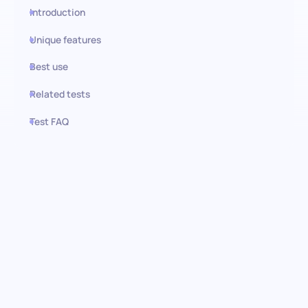
Introduction
Unique features
Best use
Related tests
Test FAQ
Use this test in HiPeople
Prueba de Microsoft Word
(Básico): Descubre habilidades
esenciales para la creación
eficiente de documentos