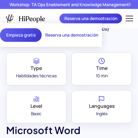
Workshop: TA Ops Enablement and Knowledge Management
Reserva una demostración
Assessment Library
/
Microsoft Word (Básico)
Empieza gratis
Reserva una demostración
Type
Time
Habilidades técnicas
10 min
Level
Languages
Basic
Inglés
Microsoft Word