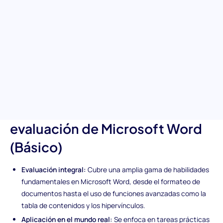
Evalúa eficazmente las habilidades de tus candidatos en
Microsoft Word con esta prueba básica de Microsoft Word.
Diseñada para evaluar habilidades esenciales en la creación de
documentos, formato y más, esta prueba es una herramienta
crucial para encontrar candidatos con la experiencia necesaria
en Microsoft Word para mejorar la productividad en el lugar de
trabajo y la gestión de documentos.
Características únicas de la
evaluación de Microsoft Word
(Básico)
Evaluación integral:
Cubre una amplia gama de habilidades
fundamentales en Microsoft Word, desde el formateo de
documentos hasta el uso de funciones avanzadas como la
tabla de contenidos y los hipervínculos.
Aplicación en el mundo real:
Se enfoca en tareas prácticas