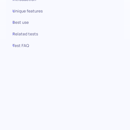
Unique features
Best use
Related tests
Test FAQ
Use this test in HiPeople
Xero-Kompetenztest: Präzise
Genauigkeit, raffinierte
Expertise
Tauchen Sie ein in die Welt des Finanzmanagements mit dem
Xero-Vorabtest. Dieser Test wurde für Präzision und Effizienz