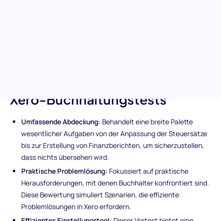
konzipiert und bewertet Kandidaten in wesentlichen
Buchhaltungsaufgaben mit Xero. Ein ausgezeichnetes
Instrument zur Unterscheidung von Fachleuten, die in der Lage
sind, Finanzoperationen zu optimieren und
Geschäftsanforderungen nahtlos zu bewältigen.
Einzigartige Merkmale des
Xero-Buchhaltungstests
Umfassende Abdeckung:
Behandelt eine breite Palette
wesentlicher Aufgaben von der Anpassung der Steuersätze
bis zur Erstellung von Finanzberichten, um sicherzustellen,
dass nichts übersehen wird.
Praktische Problemlösung:
Fokussiert auf praktische
Herausforderungen, mit denen Buchhalter konfrontiert sind.
Diese Bewertung simuliert Szenarien, die effiziente
Problemlösungen in Xero erfordern.
Effizientes Einstellungstool:
Dieser Vortest bietet eine