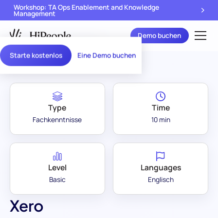
Workshop: TA Ops Enablement and Knowledge
Management
Demo buchen
Assessment Library
/
Xero
Starte kostenlos
Eine Demo buchen
Type
Time
Fachkenntnisse
10 min
Level
Languages
Basic
Englisch
Xero