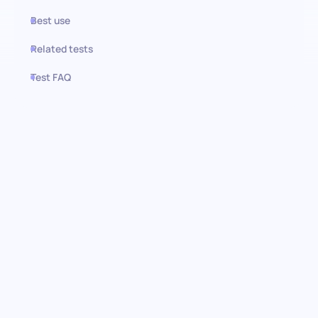
Best use
Related tests
Test FAQ
Use this test in HiPeople
Leseverständnistest: Kritisches
Denken und Verständnis
aufdecken
Ermitteln Sie die Fähigkeit Ihrer Kandidaten, schriftliche
Informationen zu verstehen und zu verarbeiten, mit dem
Leseverständnistest. Dieses Vorscreening-Tool ist entscheidend
für Rollen, die ein hohes Maß an Lese- und kritischen