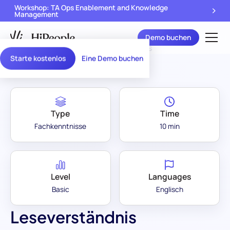
Workshop: TA Ops Enablement and Knowledge
Management
Demo buchen
Assessment Library
/
Leseverständnis
Starte kostenlos
Eine Demo buchen
Type
Time
Fachkenntnisse
10 min
Level
Languages
Basic
Englisch
Leseverständnis