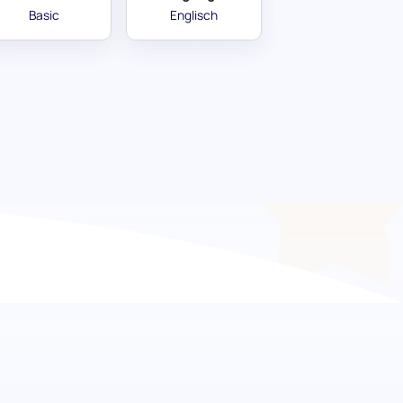
Basic
Englisch
Kompetenz im Marketing
trategische Kompetenz Ihrer Kandidat:innen mit
maßgeschneidert, um kritisches Wissen in
st Ihr Kompass, um das Meer der
die in der Lage sind, Marketingkampagnen und