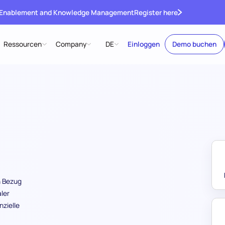
 Enablement and Knowledge Management
Register here
Ressourcen
Company
DE
Einloggen
Demo buchen
n Bezug
ler
zielle