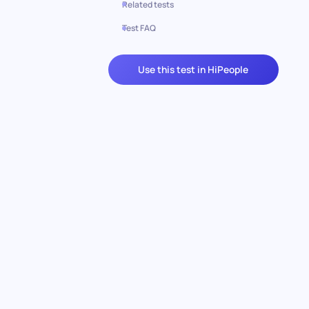
Related tests
Test FAQ
Use this test in HiPeople