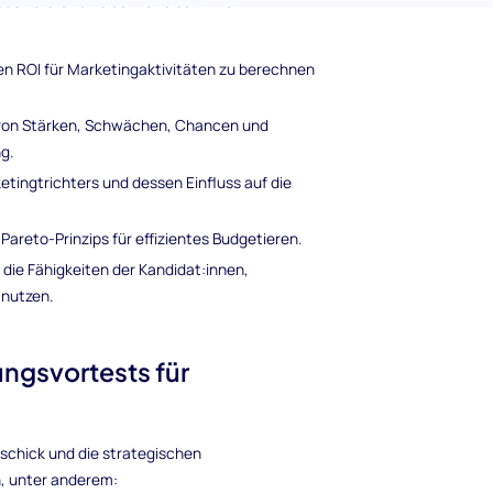
s Verständnis der Kandidat:innen in
en ROI für Marketingaktivitäten zu berechnen
g von Stärken, Schwächen, Chancen und
g.
tingtrichters und dessen Einfluss auf die
areto-Prinzips für effizientes Budgetieren.
 die Fähigkeiten der Kandidat:innen,
 nutzen.
ngsvortests für
eschick und die strategischen
n, unter anderem: