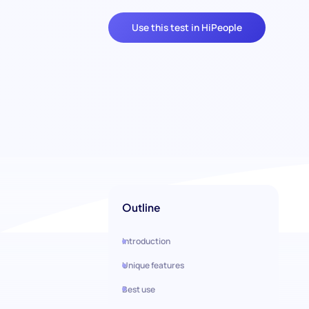
Use this test in HiPeople
Outline
Introduction
Unique features
Best use