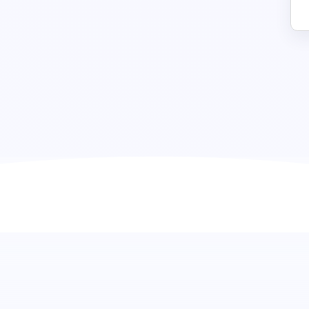
Budgetierungstest: Finanzielle 
auf den Punkt gebracht
Begeben Sie sich auf eine Reise, um die finanzielle und s
unserem Budgetierungstest zu erkennen. Dieser Test ist 
Marketing- und Budgetierungskonzepten zu bewerten. Er i
Kandidat:innen zu navigieren und führt Sie zu Personen, 