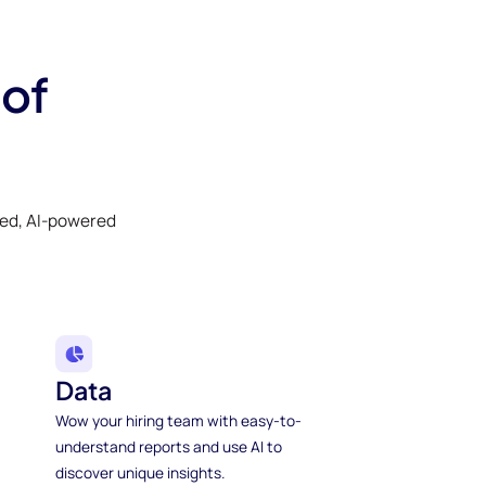
 of
ked, AI-powered
Data
Wow your hiring team with easy-to-
understand reports and use AI to
discover unique insights.