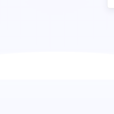
Beschaffungstest: Expertise in d
höchstem Niveau
Unser umfassender Einstellungstest für die Beschaffung i
wichtige Beschaffungskenntnisse und -strategien zu prüfen
Personen auswählen, die ein tiefes Verständnis des Besc
Lieferantenbewertung bis hin zum Vertragsmanagement, um 
Organisation zu steigern.