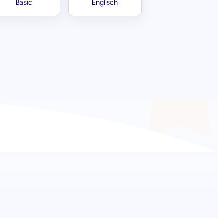
Basic
Englisch
er Beschaffung auf
st darauf ausgelegt, Kandidaten rigoros auf
. Diese Bewertung stellt sicher, dass Sie
haffungsprozesses haben, von der
die operative Effizienz in Ihrer