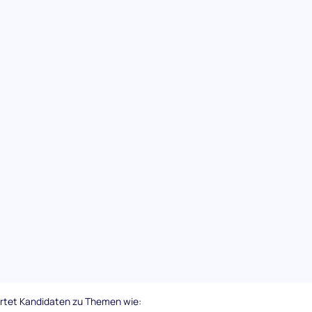
tung für den
sführlich zu einer Vielzahl von
e Beurteilung.
haffungsszenarien und -strategien, wodurch
aft ist.
tellt, um die Zuverlässigkeit und Relevanz
isten.
die dabei helfen, fundierte
rtung von Kandidaten auf unterschiedlichen
ngsfunktion.
affungskandidaten
rtet Kandidaten zu Themen wie: