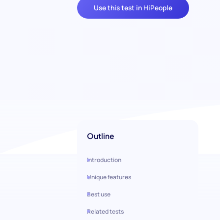
Use this test in HiPeople
Outline
Introduction
Unique features
Best use
Related tests