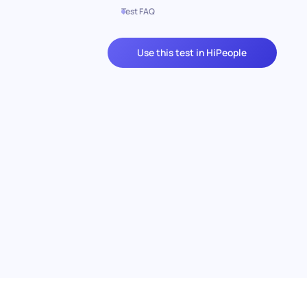
Test FAQ
Use this test in HiPeople