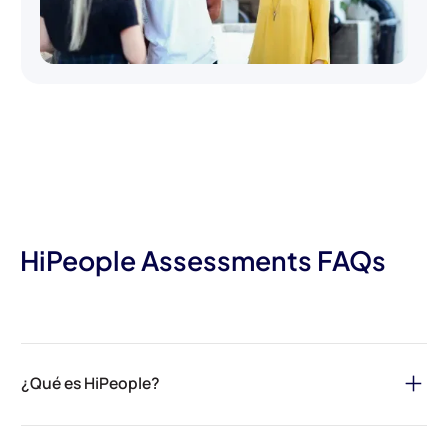
HiPeople Assessments FAQs
¿Qué es HiPeople?
HiPeople es tu solución definitiva para agilizar el proceso de