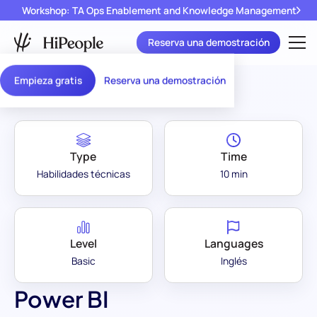
Workshop: TA Ops Enablement and Knowledge Management
Reserva una demostración
Assessment Library
/
Power BI
Empieza gratis
Reserva una demostración
Type
Time
Habilidades técnicas
10 min
Level
Languages
Basic
Inglés
Power BI