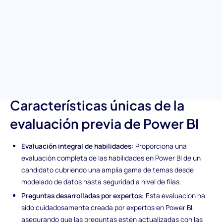
candidatos en su experiencia en transformar datos en bruto en
insights significativos usando Power BI. Asegúrate de contratar
a los analistas de datos más competentes que puedan
aprovechar al máximo Power BI investigando a fondo las
habilidades de los candidatos para crear modelos de datos
impactantes, dominar las funciones DAX e implementar
robustas medidas de seguridad de datos.
Características únicas de la
evaluación previa de Power BI
Evaluación integral de habilidades:
Proporciona una
evaluación completa de las habilidades en Power BI de un
candidato cubriendo una amplia gama de temas desde
modelado de datos hasta seguridad a nivel de filas.
Preguntas desarrolladas por expertos:
Esta evaluación ha
sido cuidadosamente creada por expertos en Power BI,
asegurando que las preguntas estén actualizadas con las