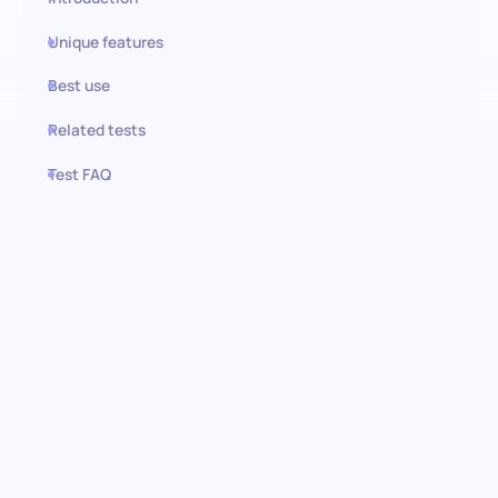
Unique features
Best use
Related tests
Test FAQ
Use this test in HiPeople
Evaluación de Power BI:
desbloqueando el potencial
analítico
Potencia tu reclutamiento con la prueba de evaluación de
Power BI, diseñada para evaluar meticulosamente a los