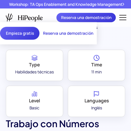
Workshop: TA Ops Enablement and Knowledge Management
Reserva una demostración
Assessment Library
/
Trabajo con Números
Empieza gratis
Reserva una demostración
Type
Time
Habilidades técnicas
11 min
Level
Languages
Basic
Inglés
Trabajo con Números