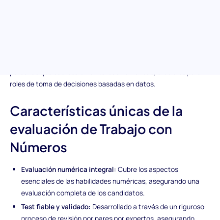
empleo de trabajo con números. Diseñado para evaluar
habilidades numéricas esenciales, esta herramienta de
selección te permite identificar candidatos con habilidades
excepcionales para manejar, analizar y trabajar con números de
manera eficiente. Elaborado con preguntas de opción múltiple
por expertos en la materia, es tu solución para encontrar
personas que sobresalen en tareas numéricas, cruciales para
roles de toma de decisiones basadas en datos.
Características únicas de la
evaluación de Trabajo con
Números
Evaluación numérica integral:
Cubre los aspectos
esenciales de las habilidades numéricas, asegurando una
evaluación completa de los candidatos.
Test fiable y validado:
Desarrollado a través de un riguroso
proceso de revisión por pares por expertos, asegurando