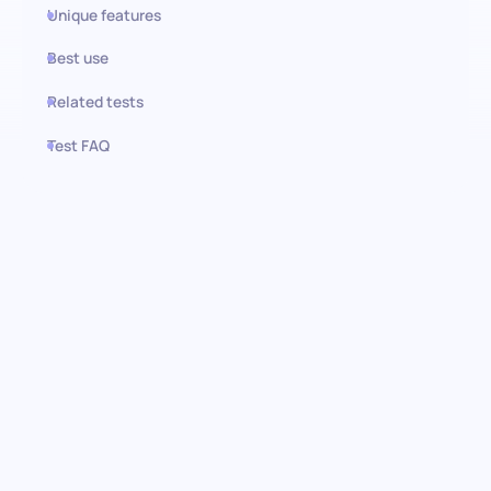
Unique features
Best use
Related tests
Test FAQ
Use this test in HiPeople
Evaluación de habilidades en el
Trabajo con Números:
Identificación de competencia
numérica
Mejora tu proceso de contratación con nuestro test previo al