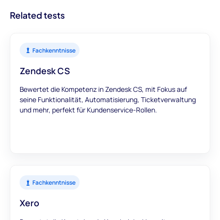
aussagekräftige Daten liefern, um Ihre
Related tests
Einstellungsentscheidungen zu unterstützen.
Fachkenntnisse
Zendesk CS
Bewertet die Kompetenz in Zendesk CS, mit Fokus auf
seine Funktionalität, Automatisierung, Ticketverwaltung
und mehr, perfekt für Kundenservice-Rollen.
Fachkenntnisse
Xero