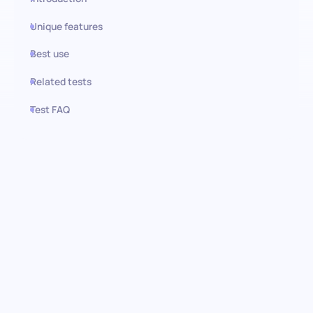
Unique features
Best use
Related tests
Test FAQ
Use this test in HiPeople
Unity (Entwickler) Test: Talente
in der Spieleentwicklung
erkennen
Verbessern Sie die Effizienz Ihres Einstellungsprozesses mit dem
Unity-Entwickler-Test. Dieser Test ist präzise darauf ausgelegt,