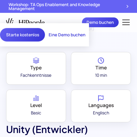
Workshop: TA Ops Enablement and Knowledge
Management
Demo buchen
Assessment Library
/
Unity (Entwickler)
Starte kostenlos
Eine Demo buchen
Type
Time
Fachkenntnisse
10 min
Level
Languages
Basic
Englisch
Unity (Entwickler)