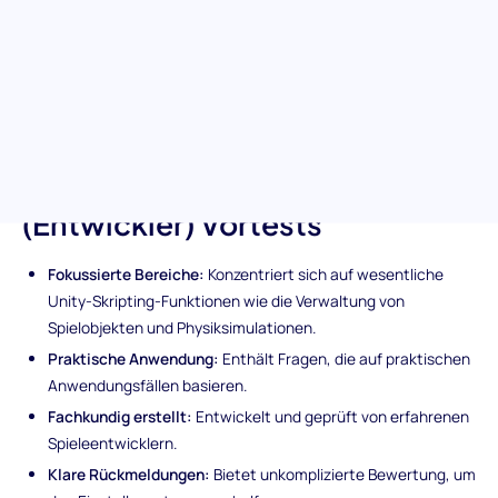
Unity-Skriptfähigkeiten zu bewerten und hilft Ihnen, Kandidaten
zu identifizieren, die mit der modernen Spieleentwicklung
vertraut sind. Von der Verwaltung von Spielobjekten bis hin zur
Verbesserung der Leistung entdecken Sie die Talente, die Ihre
Projekte auf neue Höhen bringen können.
Merkmale des Unity
(Entwickler) Vortests
Fokussierte Bereiche:
Konzentriert sich auf wesentliche
Unity-Skripting-Funktionen wie die Verwaltung von
Spielobjekten und Physiksimulationen.
Praktische Anwendung:
Enthält Fragen, die auf praktischen
Anwendungsfällen basieren.
Fachkundig erstellt:
Entwickelt und geprüft von erfahrenen
Spieleentwicklern.
Klare Rückmeldungen:
Bietet unkomplizierte Bewertung, um