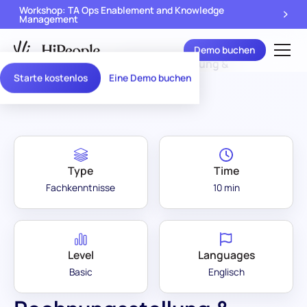
Workshop: TA Ops Enablement and Knowledge
Management
Demo buchen
Assessment
Rechnungsstellung &
/
Starte kostenlos
Eine Demo buchen
Library
Abrechnung
Type
Time
Fachkenntnisse
10 min
Level
Languages
Basic
Englisch