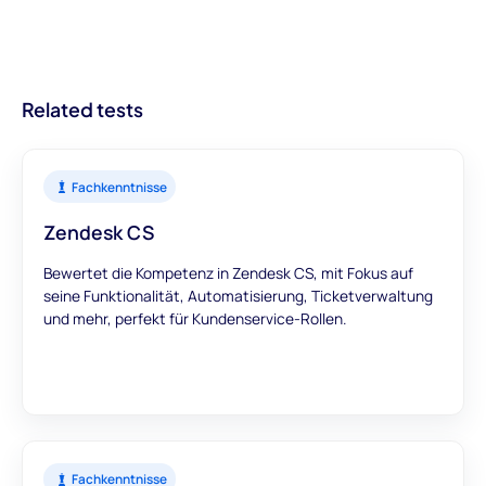
handlungsorientierte Einblicke in Kandidaten. Mit Modulen, die
hinzuzufügen.
besseren Einstellungen und optimierten
einen umfassenden Überblick bieten, können Sie darauf
Rekrutierungsprozessen führt.
vertrauen, dass unsere Bewertungen genaue und
aussagekräftige Daten liefern, um Ihre
Related tests
Einstellungsentscheidungen zu unterstützen.
Fachkenntnisse
Zendesk CS
Bewertet die Kompetenz in Zendesk CS, mit Fokus auf
seine Funktionalität, Automatisierung, Ticketverwaltung
und mehr, perfekt für Kundenservice-Rollen.
Fachkenntnisse