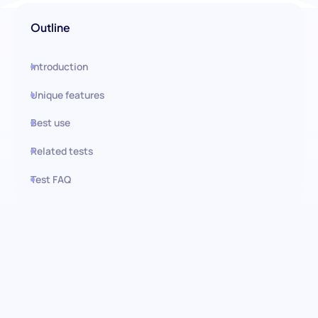
Outline
Introduction
Unique features
Best use
Related tests
Test FAQ
Use this test in HiPeople
Rechnungsstellungs- &
Abrechnungstest: