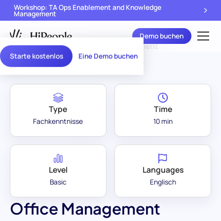
Workshop: TA Ops Enablement and Knowledge
Management
Demo buchen
Assessment Library
/
Office Management
Starte kostenlos
Eine Demo buchen
Type
Time
Fachkenntnisse
10 min
Level
Languages
Basic
Englisch
Office Management