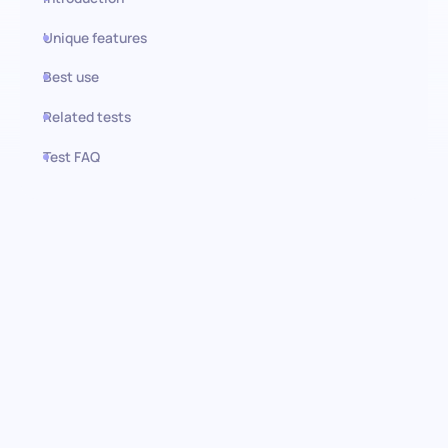
Unique features
Best use
Related tests
Test FAQ
Use this test in HiPeople
Büromanagement-Prüfung:
Entdecken Sie administrative
Exzellenz
Diese Prüfung soll die entscheidenden Fähigkeiten und
Kenntnisse messen, die für ein effizientes Büromanagement