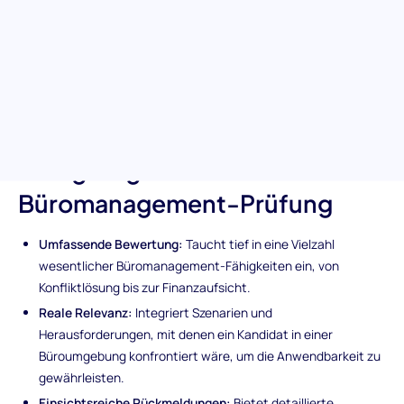
unerlässlich sind. Sie hilft Ihnen bei der Auswahl von Kandidaten
mit Kompetenzen in Konfliktlösung, strategischer
Entscheidungsfindung und nahtlosem Bürobetrieb.
Maßgeschneidert, um reale Szenarien widerzuspiegeln, dient sie
als Brücke, um Fachleute zu finden, die Ihr Büro auf dem Weg
zum reibungslosen Erfolg führen können.
Einzigartige Merkmale der
Büromanagement-Prüfung
Umfassende Bewertung:
Taucht tief in eine Vielzahl
wesentlicher Büromanagement-Fähigkeiten ein, von
Konfliktlösung bis zur Finanzaufsicht.
Reale Relevanz:
Integriert Szenarien und
Herausforderungen, mit denen ein Kandidat in einer
Büroumgebung konfrontiert wäre, um die Anwendbarkeit zu
gewährleisten.
Einsichtsreiche Rückmeldungen:
Bietet detaillierte