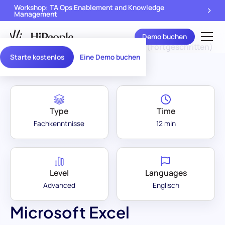
Workshop: TA Ops Enablement and Knowledge
Management
Demo buchen
Assessment Library
/
Microsoft Excel (Fortgeschritten)
Starte kostenlos
Eine Demo buchen
Type
Time
Fachkenntnisse
12 min
Level
Languages
Advanced
Englisch
Microsoft Excel