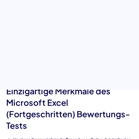
Datenanalysen
Tauchen Sie tief in die fortgeschrittenen Möglichkeiten von
Microsoft Excel mit unserer umfassenden Bewertung ein. Unser
Test bewertet die Beherrschung fortgeschrittener Funktionen,
Shortcuts und Problemlösungsstrategien in Excel und ist ideal,
um Kandidaten mit außergewöhnlicher Kompetenz im Umgang
mit komplexen Datenaufgaben zu unterscheiden. Fordern Sie
Ihre Kandidaten heraus und entdecken Sie die Fähigkeiten, die
Effizienz und fundierte Entscheidungsfindung in Ihrer
Organisation vorantreiben können.
Einzigartige Merkmale des
Microsoft Excel
(Fortgeschritten) Bewertungs-
Tests