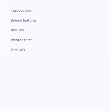
Introduction
Unique features
Best use
Related tests
Test FAQ
Use this test in HiPeople
Microsoft Excel
(Fortgeschritten):
Beherrschung komplexer