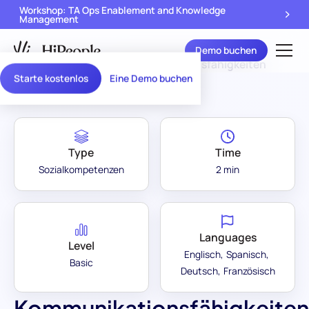
Workshop: TA Ops Enablement and Knowledge
Management
Demo buchen
Assessment Library
/
Kommunikationsfähigkeiten
Starte kostenlos
Eine Demo buchen
Type
Time
Sozialkompetenzen
2 min
Languages
Level
Englisch
Spanisch
Basic
Deutsch
Französisch
Kommunikationsfähigkeiten