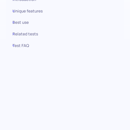
Unique features
Best use
Related tests
Test FAQ
Use this test in HiPeople
Kommunikationsfähigkeiten
Test: Brücken bauen,
Verbindungen fördern
Entdecken Sie die Kraft effektiver Kommunikation innerhalb
Ihres Teams. Unser Kommunikationsfähigkeiten Test ist darauf