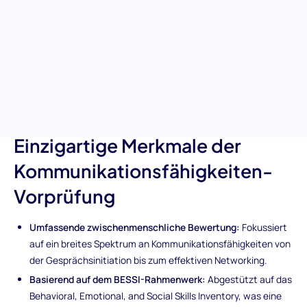
ausgelegt, die Fähigkeit eines Kandidaten zu bewerten,
ansprechende Gespräche zu initiieren, effektiv zu netzwerken
und sich in sozialen Umgebungen wohl zu fühlen. Diese
Bewertung ist Ihr Schlüssel zur Identifizierung von Personen mit
außergewöhnlichen zwischenmenschlichen Fähigkeiten, die für
nahtlose Zusammenarbeit und Beziehungsaufbau in Ihrer
Organisation notwendig sind.
Einzigartige Merkmale der
Kommunikationsfähigkeiten-
Vorprüfung
Umfassende zwischenmenschliche Bewertung:
Fokussiert
auf ein breites Spektrum an Kommunikationsfähigkeiten von
der Gesprächsinitiation bis zum effektiven Networking.
Basierend auf dem BESSI-Rahmenwerk:
Abgestützt auf das
Behavioral, Emotional, and Social Skills Inventory, was eine