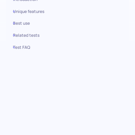
Unique features
Best use
Related tests
Test FAQ
Use this test in HiPeople
Prueba de habilidades en
Matemáticas Básicas: Precisión
rápida al alcance de tu mano
Sumérgete en el núcleo de la competencia numérica con
nuestra prueba de cribado de Matemáticas Básicas. Diseñada