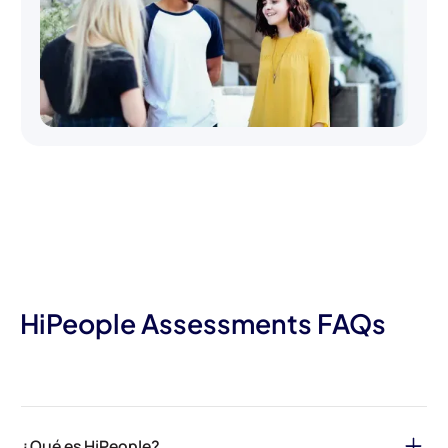
HiPeople Assessments FAQs
¿Qué es HiPeople?