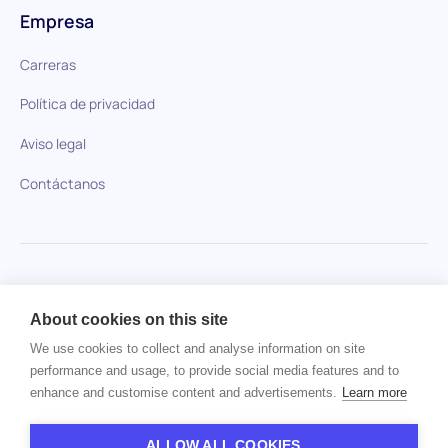
Empresa
Carreras
Política de privacidad
Aviso legal
Contáctanos
HiPeople en comparación
About cookies on this site
No se ha encontrado ningún artículo.
We use cookies to collect and analyse information on site
performance and usage, to provide social media features and to
enhance and customise content and advertisements.
Learn more
Derechos de autor © 2024 HiPeople. Todos los derechos
reservados
ALLOW ALL COOKIES