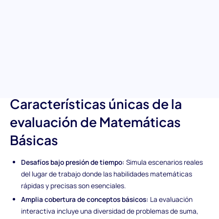
para identificar a los candidatos con habilidades excepcionales
para resolver problemas, esta evaluación subraya la capacidad
de un candidato para abordar rápida y precisamente problemas
de suma, resta y multiplicación. Ideal para puestos en los que la
toma de decisiones rápida y cálculos precisos son clave, esta
prueba destaca lo mejor de las habilidades numéricas de tus
candidatos.
Características únicas de la
evaluación de Matemáticas
Básicas
Desafíos bajo presión de tiempo:
Simula escenarios reales
del lugar de trabajo donde las habilidades matemáticas
rápidas y precisas son esenciales.
Amplia cobertura de conceptos básicos:
La evaluación
interactiva incluye una diversidad de problemas de suma,