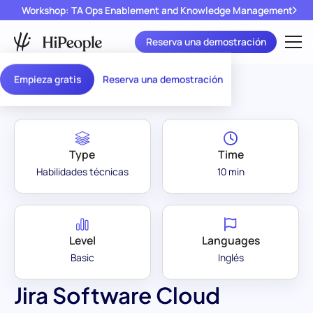
Workshop: TA Ops Enablement and Knowledge Management
Reserva una demostración
Assessment Library
/
Jira Software Cloud
Empieza gratis
Reserva una demostración
Type
Time
Habilidades técnicas
10 min
Level
Languages
Basic
Inglés
Jira Software Cloud