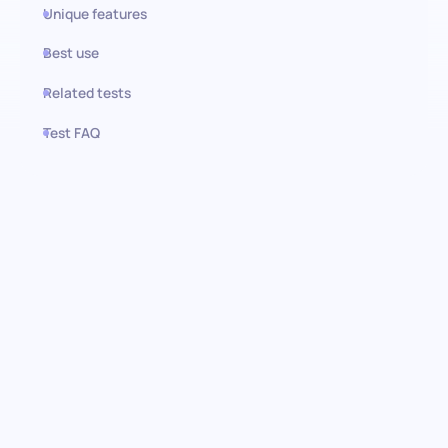
Unique features
Best use
Related tests
Test FAQ
Use this test in HiPeople
Evaluación de Jira Software
Cloud: Optimiza la gestión de
proyectos
Descubre la capacidad de los candidatos para dominar Jira
Software Cloud, una herramienta crucial para la gestión
moderna de proyectos. Esta evaluación previa al empleo mide el