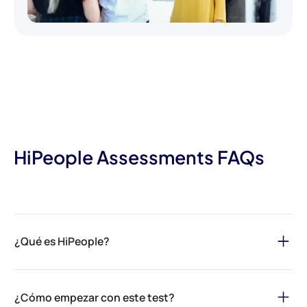
HiPeople Assessments FAQs
¿Qué es HiPeople?
HiPeople es tu solución definitiva para agilizar el proceso de
contratación y asegurar el mejor talento para tu organización. A
¿Cómo empezar con este test?