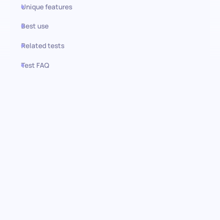
Unique features
Best use
Related tests
Test FAQ
Use this test in HiPeople
Prueba para Bartender:
Revolucionando el proceso de
contratación
Descubre la combinación perfecta de habilidad y estilo para tu
establecimiento con nuestra evaluación integral previa al
empleo para bartenders. Esta prueba está diseñada para