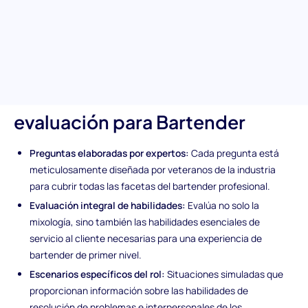
discernir la competencia de los candidatos en técnicas
esenciales de bartender, conocimiento de ingredientes e
interacción con el cliente. Es el primer paso hacia el éxito en
cada cóctel preparado en tu bar.
Características únicas de la
evaluación para Bartender
Preguntas elaboradas por expertos:
Cada pregunta está
meticulosamente diseñada por veteranos de la industria
para cubrir todas las facetas del bartender profesional.
Evaluación integral de habilidades:
Evalúa no solo la
mixología, sino también las habilidades esenciales de
servicio al cliente necesarias para una experiencia de
bartender de primer nivel.
Escenarios específicos del rol:
Situaciones simuladas que
proporcionan información sobre las habilidades de
resolución de problemas e interpersonales de los