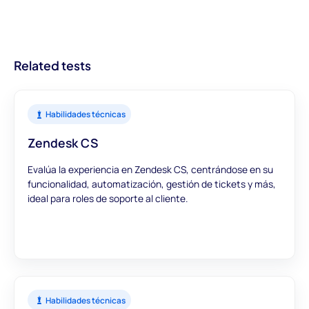
llevando a mejores contrataciones y procesos de reclutamiento
accionables sobre los candidatos. Con módulos diseñados para
más eficientes.
ofrecer una visión integral, puedes confiar en que nuestras
evaluaciones proporcionan datos precisos y significativos para
Related tests
informar tus decisiones de contratación.
Habilidades técnicas
Zendesk CS
Evalúa la experiencia en Zendesk CS, centrándose en su
funcionalidad, automatización, gestión de tickets y más,
ideal para roles de soporte al cliente.
Habilidades técnicas