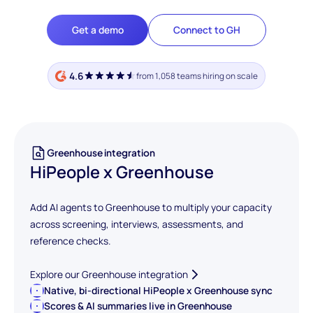
Get a demo
Connect to GH
4.6
from 1,058 teams hiring on scale
Greenhouse integration
HiPeople x Greenhouse
Add AI agents to Greenhouse to multiply your capacity
across screening, interviews, assessments, and
reference checks.
Explore our Greenhouse integration
Native, bi-directional HiPeople x Greenhouse sync
Scores & AI summaries live in Greenhouse